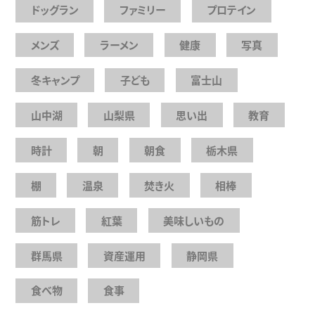
ドッグラン
ファミリー
プロテイン
メンズ
ラーメン
健康
写真
冬キャンプ
子ども
富士山
山中湖
山梨県
思い出
教育
時計
朝
朝食
栃木県
棚
温泉
焚き火
相棒
筋トレ
紅葉
美味しいもの
群馬県
資産運用
静岡県
食べ物
食事